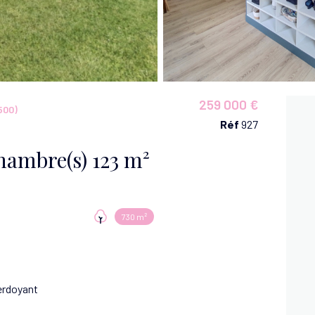
259 000 €
500)
Réf
927
Maison 5 pièce(s) 3 chambre(s) 123 m²
730 m²
erdoyant