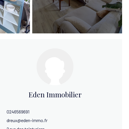
Eden Immobilier
0246569691
dreux@eden-immo.fr
2 rue des teinturiers