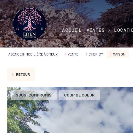
MAISONS
APPARTEMENTS
MAISONS
ACCUEIL
VENTES
LOCATI
IMMEUBLES
APPART
TERRAINS
AGENCE IMMOBILIÈRE À DREUX
VENTE
CHERISY
MAISON
RETOUR
SOUS-COMPROMIS
COUP DE COEUR