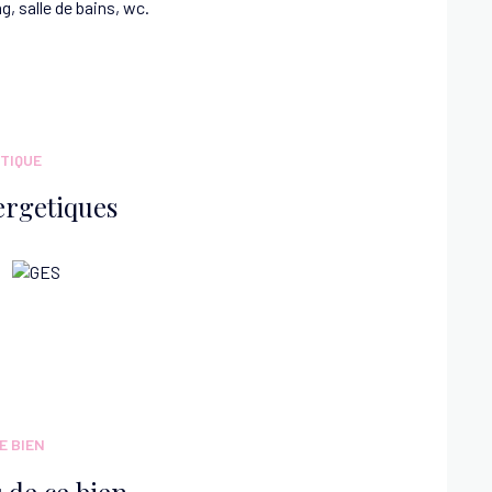
g, salle de bains, wc.
TIQUE
ergetiques
E BIEN
 de ce bien