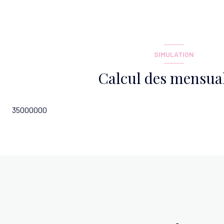
WC
Buanderie
SIMULATION
Calcul des mensual
35000000