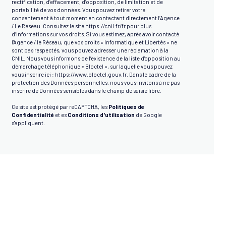
rectification, d’effacement, d’opposition, de limitation et de
portabilité de vos données. Vous pouvez retirer votre
consentement à tout moment en contactant directement l’Agence
/ Le Réseau. Consultez le site
https://cnil.fr/fr
pour plus
d’informations sur vos droits. Si vous estimez, après avoir contacté
l'Agence / le Réseau, que vos droits « Informatique et Libertés » ne
sont pas respectés, vous pouvez adresser une réclamation à la
CNIL. Nous vous informons de l’existence de la liste d'opposition au
démarchage téléphonique « Bloctel », sur laquelle vous pouvez
vous inscrire ici :
https://www.bloctel.gouv.fr
. Dans le cadre de la
protection des Données personnelles, nous vous invitons à ne pas
inscrire de Données sensibles dans le champ de saisie libre.
Ce site est protégé par reCAPTCHA, les
Politiques de
Confidentialité
et es
Conditions d'utilisation
de Google
s'appliquent.