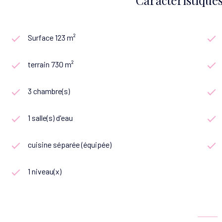
Surface 123 m²
terrain 730 m²
3 chambre(s)
1 salle(s) d'eau
cuisine séparée (équipée)
1 niveau(x)