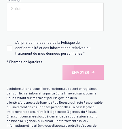
J'ai pris connaissance de la Politique de
confidentialité et des informations relatives au
traitement de mes données personnelles *
* Champs obligatoires
ENVOYER
Les informations recueillies sur ce formulaire sont enregistrées
dans un fichier informatisé par La Boite Immo agissant comme
Sous-traitant du traitement pour la gestion de la
clientèle/prospects de l'Agence / du Réseau qui reste Responsable
du Traitement de vos Données personnelles. La base légale du
traitement repose sur l'intérêt légitime de l'Agence / du Réseau.
Elles sont conservées jusqu'à demande de suppression et sont
destinées à l'Agence / au Réseau. Conformément à la loi «
informatique et libertés », vous disposez des droits d’accès, de