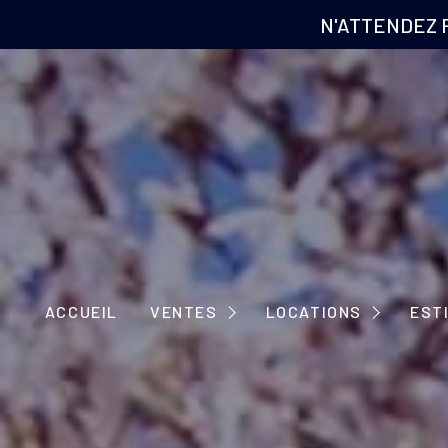
N'ATTENDEZ 
MAISONS
APPARTEMENTS
MAISONS
ACCUEIL
VENTES
LOCATIONS
EST
IMMEUBLES
APPARTEMENTS
TERRAINS