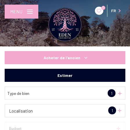
0
FR
MENU
Acheter
de l'ancien
De l'ancien
Estimer
Type de bien
1
1
Localisation
Budget