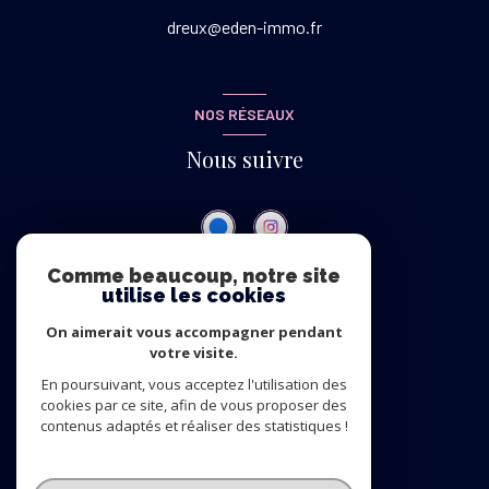
dreux@eden-immo.fr
NOS RÉSEAUX
Nous suivre
Comme beaucoup, notre site
utilise les cookies
ADHÉRENTS
On aimerait vous accompagner pendant
Nous adhérons
votre visite.
En poursuivant, vous acceptez l'utilisation des
cookies par ce site, afin de vous proposer des
contenus adaptés et réaliser des statistiques !
© 2026 | Tous droits réservés