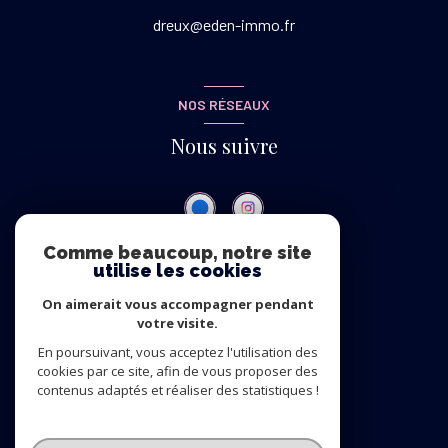
dreux@eden-immo.fr
NOS RÉSEAUX
Nous suivre
Comme beaucoup, notre site
utilise les cookies
ADHÉRENTS
On aimerait vous accompagner pendant
Nous adhérons
votre visite.
En poursuivant, vous acceptez l'utilisation des
cookies par ce site, afin de vous proposer des
contenus adaptés et réaliser des statistiques !
© 2026 | Tous droits réservés