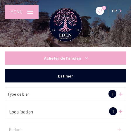
0
FR
MENU
Acheter
de l'ancien
De l'ancien
Estimer
Type de bien
1
1
Localisation
Budget