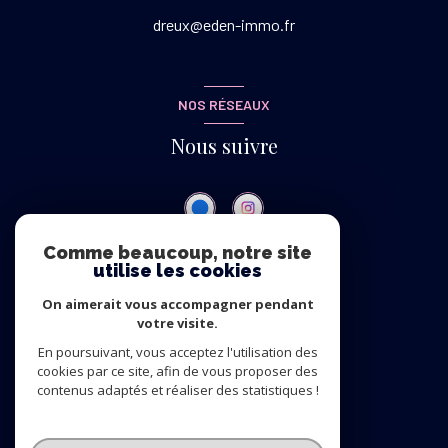
dreux@eden-immo.fr
NOS RÉSEAUX
Nous suivre
Comme beaucoup, notre site
utilise les cookies
ADHÉRENTS
On aimerait vous accompagner pendant
Nous adhérons
votre visite.
En poursuivant, vous acceptez l'utilisation des
cookies par ce site, afin de vous proposer des
contenus adaptés et réaliser des statistiques !
© 2026 | Tous droits réservés