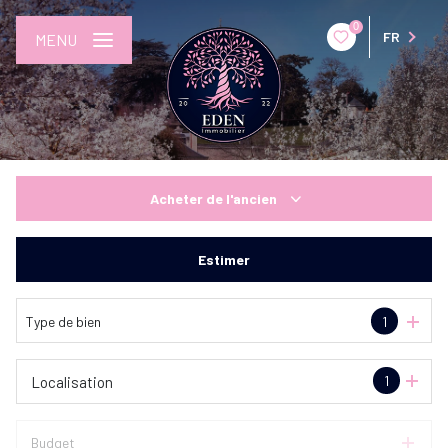
0
FR
MENU
Acheter
de l'ancien
De l'ancien
Estimer
Type de bien
1
1
Localisation
Budget