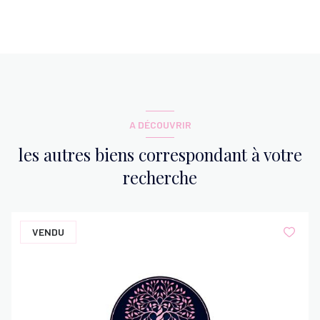
salle d'eau
5.33 m²
WC
0.87 m²
garage
41.02 m²
A DÉCOUVRIR
les autres biens correspondant à votre
recherche
VENDU