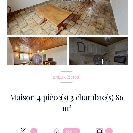
+4
DREUX (28100)
Maison 4 pièce(s) 3 chambre(s) 86
m²
1
660 m²
1