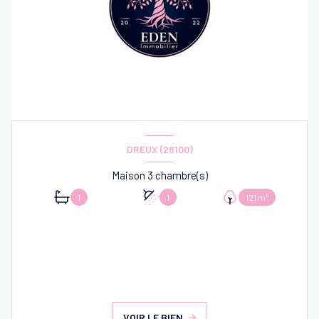
DREUX (28100)
Maison 3 chambre(s)
1
1
121 m²
VOIR LE BIEN