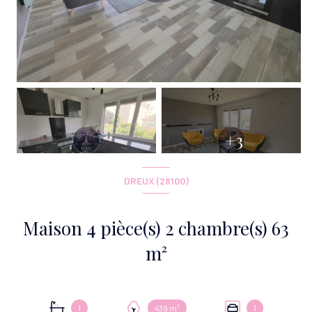
+3
DREUX (28100)
Maison 4 pièce(s) 2 chambre(s) 63
m²
1
439 m²
1