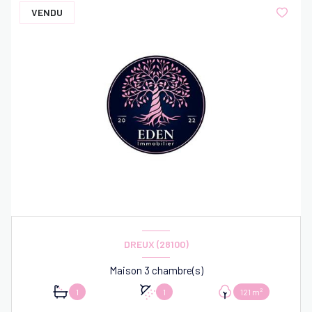
VENDU
DREUX (28100)
Maison 3 chambre(s)
1
1
121 m²