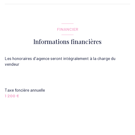
entrée
3.11 m²
cuisine
12 m²
FINANCIER
Dégagement
2.56 m²
Informations financières
salon/sejour
16.78 m²
chambre
10.73 m²
Les honoraires d'agence seront intégralement à la charge du
vendeur
chambre
11.90 m²
salle de bain
3.84 m²
WC
1.42 m²
Taxe foncière annuelle
1 200 €