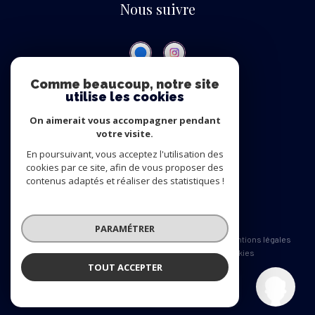
Nous suivre
Comme beaucoup, notre site
utilise les cookies
ADHÉRENTS
On aimerait vous accompagner pendant
Nous adhérons
votre visite.
En poursuivant, vous acceptez l'utilisation des
cookies par ce site, afin de vous proposer des
contenus adaptés et réaliser des statistiques !
© 2026 | Tous droits réservés
PARAMÉTRER
Nos honoraires
Nos partenaires
Mentions légales
Admin
Politique RGPD
Cookies
TOUT ACCEPTER
Eden Immobilier
Réalisé par :
Agence