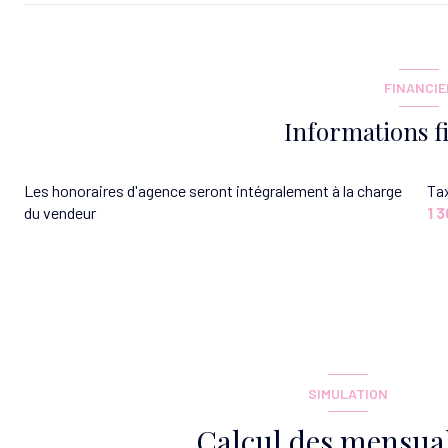
entrée
cuisine
FINANCIE
Dégagement
Informations f
salon/sejour
Les honoraires d'agence seront intégralement à la charge
Tax
chambre
du vendeur
1 3
chambre
chambre
WC
SIMULATION
Calcul des mensual