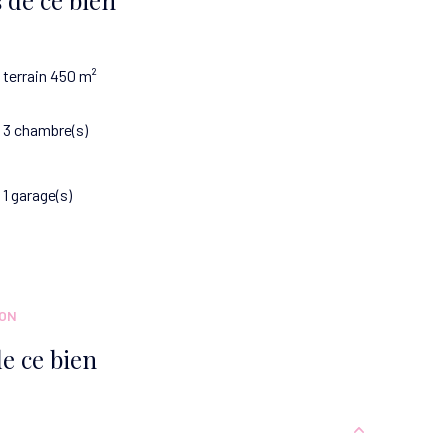
terrain 450 m²
3 chambre(s)
1 garage(s)
ION
e ce bien