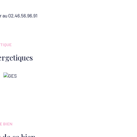
 au 02.46.56.96.91
TIQUE
ergetiques
E BIEN
 de ce bien