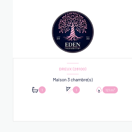
DREUX (28100)
Maison 3 chambre(s)
1
1
121 m²
VOIR LE BIEN