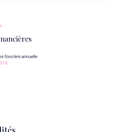
3.97 m²
8.92 m²
R
1.68 m²
inancières
16.40 m²
e foncière annuelle
10.59 m²
01 €
10.03 m²
9.07 m²
1.15 m²
ités