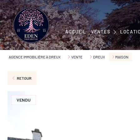
MAISONS
APPARTEMENTS
MAISONS
ACCUEIL
VENTES
LOCATI
IMMEUBLES
APPART
TERRAINS
AGENCE IMMOBILIÈRE À DREUX
VENTE
DREUX
MAISON
RETOUR
VENDU