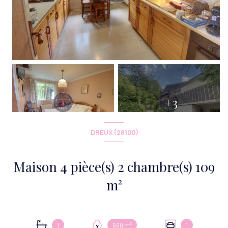
+3
DREUX (28100)
Maison 4 pièce(s) 2 chambre(s) 109
m²
1
568 m²
1