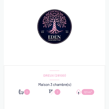
DREUX (28100)
Maison 3 chambre(s)
1
1
121 m²