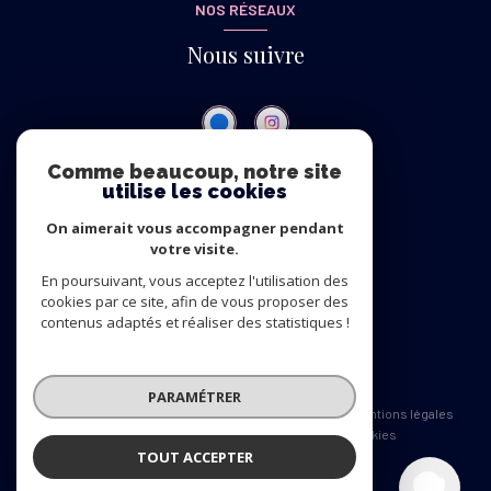
NOS RÉSEAUX
Nous suivre
Comme beaucoup, notre site
utilise les cookies
ADHÉRENTS
On aimerait vous accompagner pendant
Nous adhérons
votre visite.
En poursuivant, vous acceptez l'utilisation des
cookies par ce site, afin de vous proposer des
contenus adaptés et réaliser des statistiques !
© 2026 | Tous droits réservés
PARAMÉTRER
Nos honoraires
Nos partenaires
Mentions légales
Admin
Politique RGPD
Cookies
TOUT ACCEPTER
Eden Immobilier
Réalisé par :