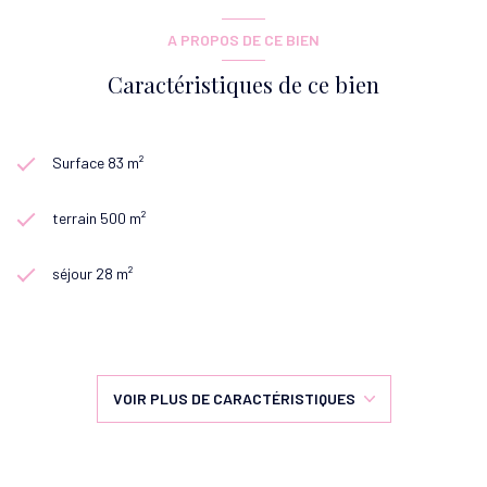
A PROPOS DE CE BIEN
Caractéristiques de ce bien
Surface 83 m²
terrain 500 m²
séjour 28 m²
3 chambre(s)
1 salle(s) d'eau
VOIR PLUS DE CARACTÉRISTIQUES
Chauffage individuel : radiateur (gaz de ville)