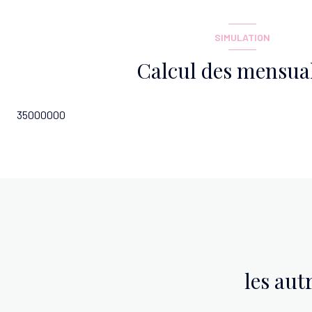
loggia
SIMULATION
Calcul des mensual
35000000
les aut