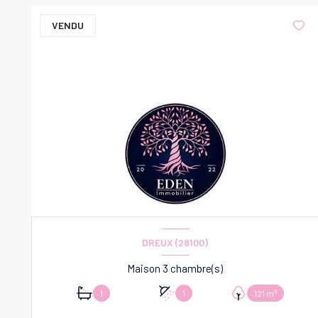
VENDU
DREUX (28100)
Maison 3 chambre(s)
1
1
121 m²