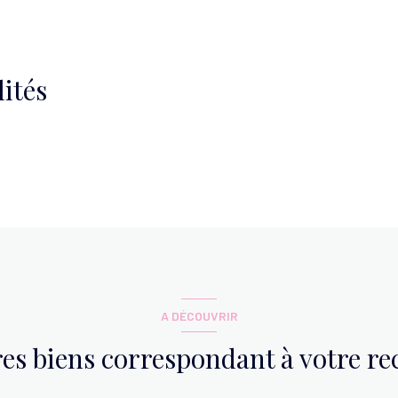
1.50 m²
ités
A DÉCOUVRIR
res biens correspondant à votre r