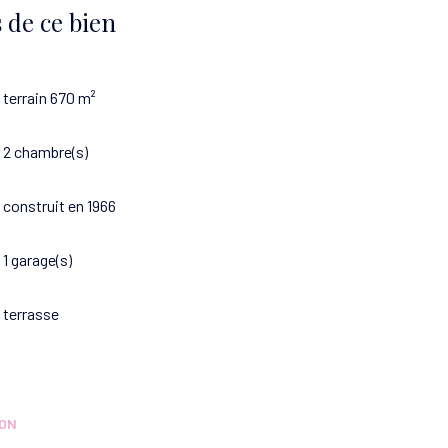
 de ce bien
terrain 670 m²
2 chambre(s)
construit en 1966
1 garage(s)
terrasse
ION