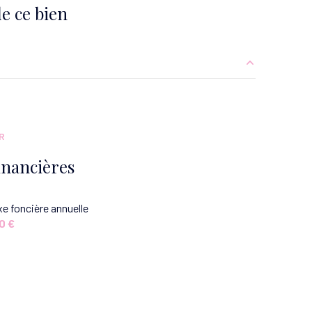
e ce bien
5.06 m²
9.25 m²
R
2 m²
inancières
25.05 m²
e foncière annuelle
11.10 m²
0 €
12.32 m²
3.33 m²
1.24 m²