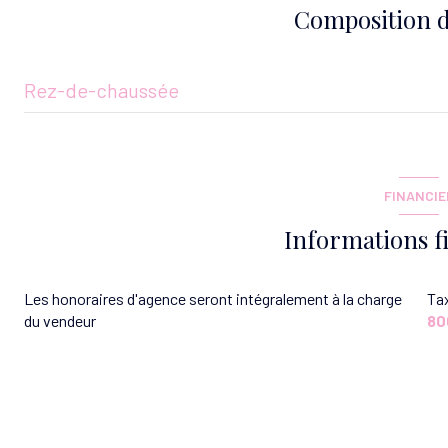
Composition d
Rez-de-chaussée
entrée
cuisine
FINANCIE
Dégagement
Informations f
salon/sejour
Les honoraires d'agence seront intégralement à la charge
Tax
chambre
du vendeur
80
chambre
salle d'eau
WC