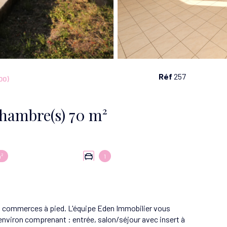
Réf
257
00)
Maison 4 pièce(s) 2 chambre(s) 70 m²
²
1
et commerces à pied. L'équipe Eden Immobilier vous
environ comprenant : entrée, salon/séjour avec insert à