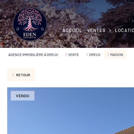
MAISONS
APPARTEMENTS
MAISONS
ACCUEIL
VENTES
LOCATI
IMMEUBLES
APPART
TERRAINS
AGENCE IMMOBILIÈRE À DREUX
VENTE
DREUX
MAISON
RETOUR
VENDU