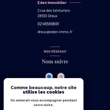
Eden Immobilier
2 rue des teinturiers
28100
Dreux
0246569691
dreux@eden-immo.fr
NOS RÉSEAUX
Nous suivre
Comme beaucoup, notre site
utilise les cookies
ADHÉRENTS
On aimerait vous accompagner pendant
Nous adhérons
votre visite.