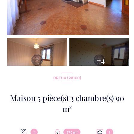
+4
DREUX (28100)
Maison 5 pièce(s) 3 chambre(s) 90
m²
1
670 m²
1