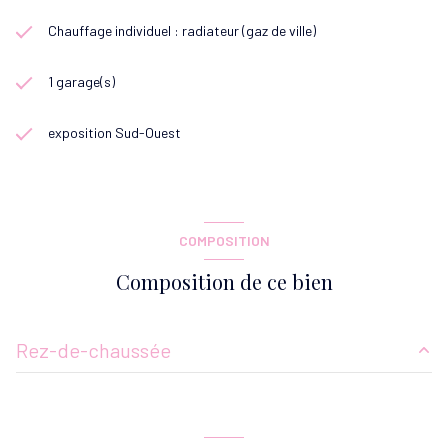
Chauffage individuel : radiateur (gaz de ville)
1 garage(s)
exposition Sud-Ouest
COMPOSITION
Composition de ce bien
Rez-de-chaussée
entrée
2.75 m²
cuisine
10.70 m²