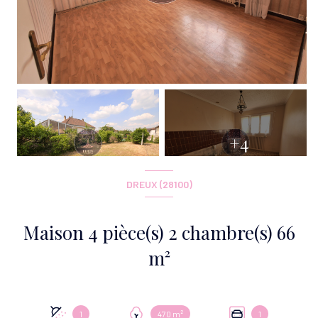
+4
DREUX (28100)
Maison 4 pièce(s) 2 chambre(s) 66
m²
1
470 m²
1