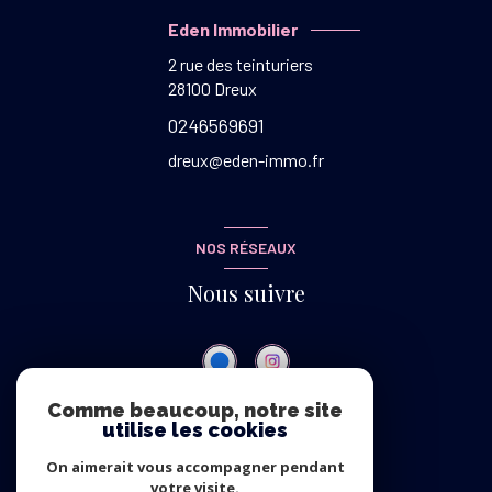
Eden Immobilier
2 rue des teinturiers
28100
Dreux
0246569691
dreux@eden-immo.fr
NOS RÉSEAUX
Nous suivre
Comme beaucoup, notre site
utilise les cookies
ADHÉRENTS
On aimerait vous accompagner pendant
Nous adhérons
votre visite.