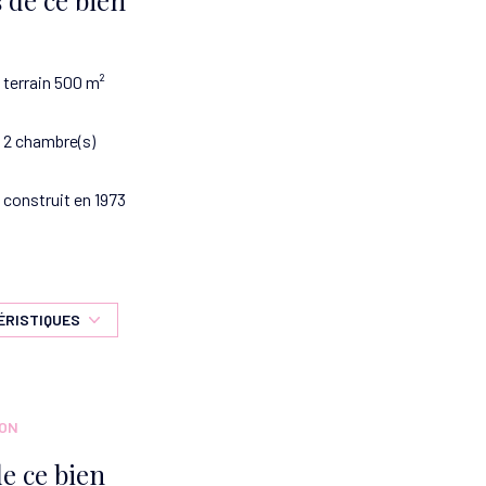
terrain 500 m²
2 chambre(s)
construit en 1973
Chauffage individuel : radiateur (electrique)
2 parking(s)
ÉRISTIQUES
cave
ION
e ce bien