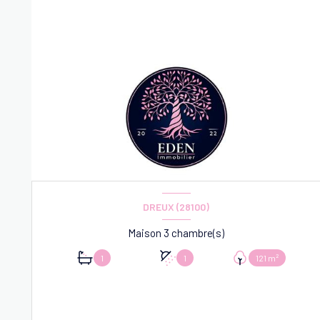
DREUX (28100)
Maison 3 chambre(s)
1
1
121 m²
VOIR LE BIEN