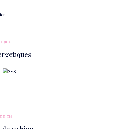
ier
TIQUE
ergetiques
E BIEN
 de ce bien