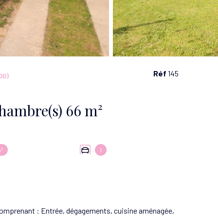
Réf
145
00)
Maison 3 pièce(s) 2 chambre(s) 66 m²
²
1
n comprenant : Entrée, dégagements, cuisine aménagée,