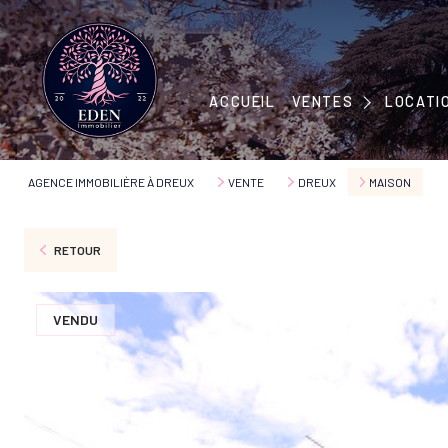
MAISONS
APPARTEMENTS
MAISONS
ACCUEIL
VENTES
LOCATI
IMMEUBLES
APPART
TERRAINS
AGENCE IMMOBILIÈRE À DREUX
VENTE
DREUX
MAISON
RETOUR
VENDU