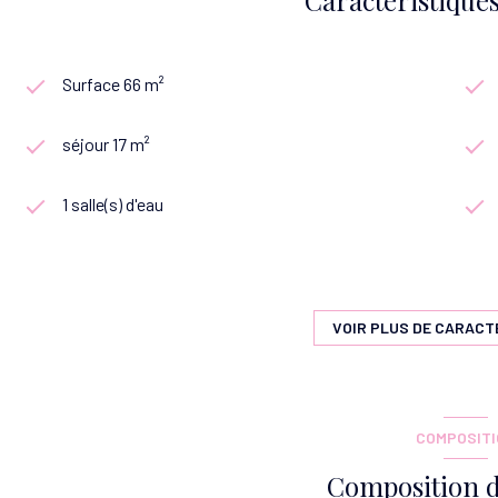
Surface 66 m²
séjour 17 m²
1 salle(s) d'eau
cuisine séparée (équipée)
1 garage(s)
VOIR PLUS DE CARACT
exposition Sud-Ouest
COMPOSIT
terrasse
Composition d