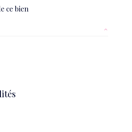
e ce bien
10.28 m²
9.31 m²
4.20 m²
0.75 m²
ités
26.05 m²
9.73 m²
11.94 m²
9.27 m²