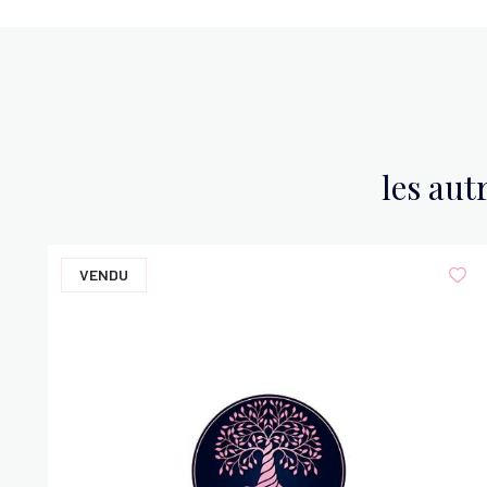
salle d'eau
WC
les aut
VENDU