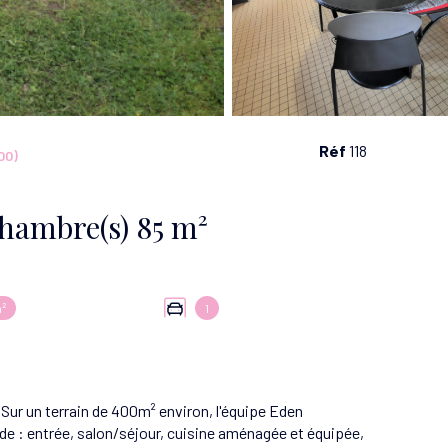
Réf
118
00)
Maison 5 pièce(s) 3 chambre(s) 85 m²
²
1
Sur un terrain de 400m² environ, l'équipe Eden
e : entrée, salon/séjour, cuisine aménagée et équipée,