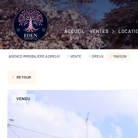
MAISONS
APPARTEMENTS
MAISONS
ACCUEIL
VENTES
LOCATI
IMMEUBLES
APPART
TERRAINS
AGENCE IMMOBILIÈRE À DREUX
VENTE
DREUX
MAISON
RETOUR
VENDU