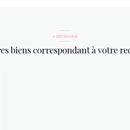
3.42 m²
0.90 m²
A DÉCOUVRIR
res biens correspondant à votre r