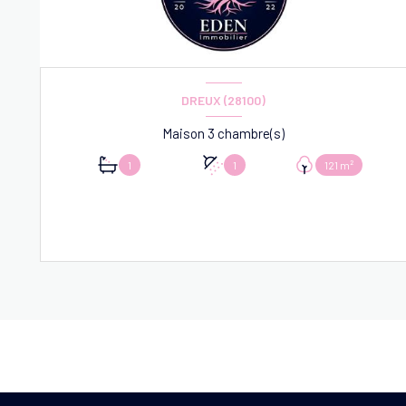
DREUX (28100)
Maison 3 chambre(s)
1
1
121 m²
VOIR LE BIEN