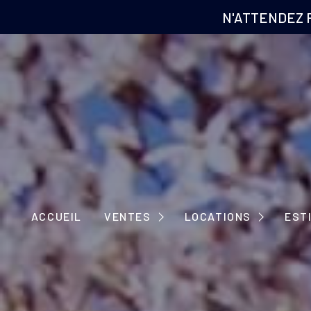
N'ATTENDEZ 
MAISONS
APPARTEMENTS
MAISONS
ACCUEIL
VENTES
LOCATIONS
EST
IMMEUBLES
APPARTEMENTS
TERRAINS