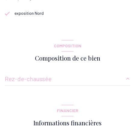
exposition Nord
COMPOSITION
Composition de ce bien
Rez-de-chaussée
cuisine
11.01 m²
dressing
0.78 m²
FINANCIER
Dégagements
3.29 m²
Informations financières
Entrée sur salon-séjour
29.57 m²