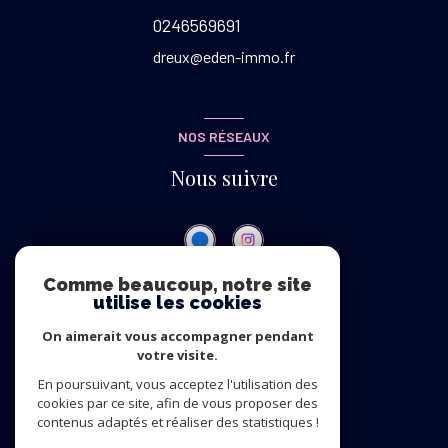
0246569691
dreux@eden-immo.fr
NOS RÉSEAUX
Nous suivre
Comme beaucoup, notre site
utilise les cookies
ADHÉRENTS
On aimerait vous accompagner pendant
Nous adhérons
votre visite.
En poursuivant, vous acceptez l'utilisation des
cookies par ce site, afin de vous proposer des
contenus adaptés et réaliser des statistiques !