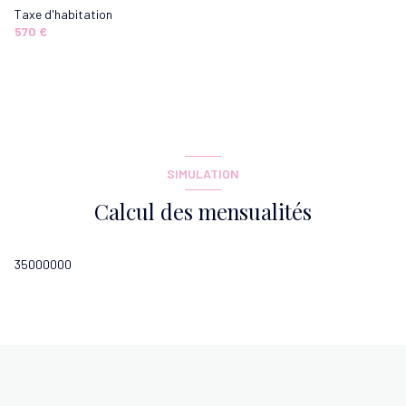
chambre
13.53 m²
Taxe d'habitation
570 €
chambre
13.94 m²
salle de bain
8.40 m²
SIMULATION
Calcul des mensualités
35000000