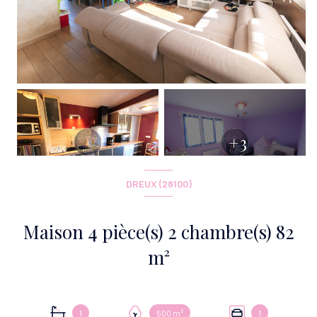
+3
DREUX (28100)
Maison 4 pièce(s) 2 chambre(s) 82
m²
1
500 m²
1