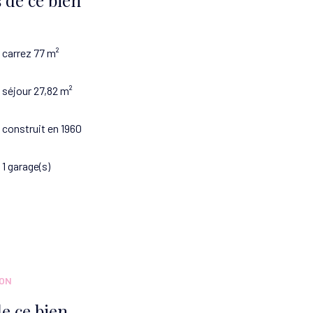
carrez 77 m²
séjour 27,82 m²
construit en 1960
1 garage(s)
ION
e ce bien