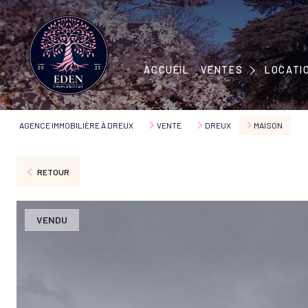
MAISONS
APPARTEMENTS
MAISONS
ACCUEIL
VENTES
LOCATI
IMMEUBLES
APPART
TERRAINS
AGENCE IMMOBILIÈRE À DREUX
VENTE
DREUX
MAISON
RETOUR
VENDU