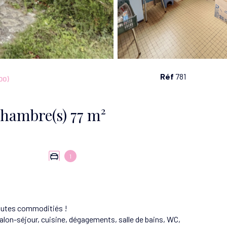
Réf
781
00)
Maison 4 pièce(s) 2 chambre(s) 77 m²
1
toutes commoditiés !
lon-séjour, cuisine, dégagements, salle de bains, WC,