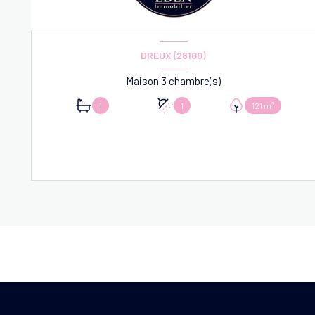
DREUX (28100)
Maison 3 chambre(s)
1
1
121 m²
VOIR LE BIEN