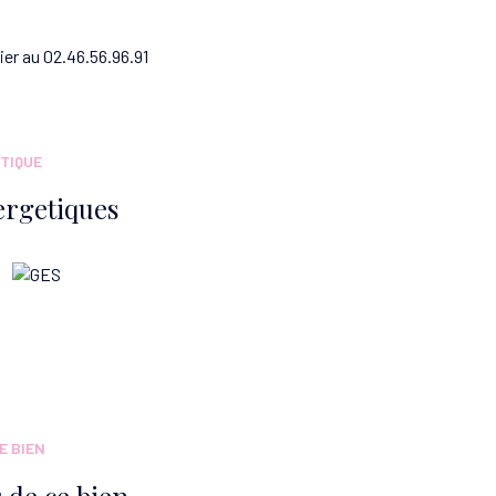
er au 02.46.56.96.91
TIQUE
ergetiques
E BIEN
 de ce bien