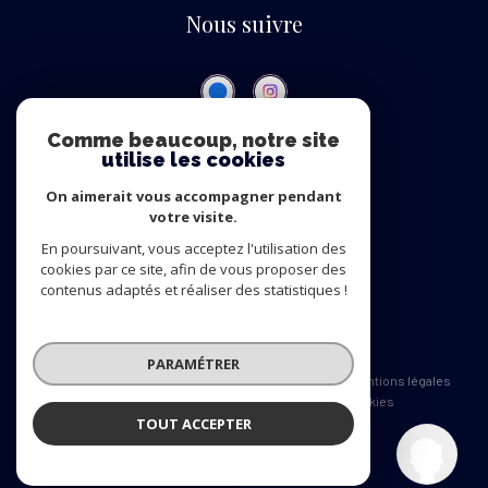
Nous suivre
Comme beaucoup, notre site
utilise les cookies
ADHÉRENTS
On aimerait vous accompagner pendant
Nous adhérons
votre visite.
En poursuivant, vous acceptez l'utilisation des
cookies par ce site, afin de vous proposer des
contenus adaptés et réaliser des statistiques !
© 2026 | Tous droits réservés
PARAMÉTRER
Nos honoraires
Nos partenaires
Mentions légales
Admin
Politique RGPD
Cookies
TOUT ACCEPTER
Eden Immobilier
Réalisé par :
Agence