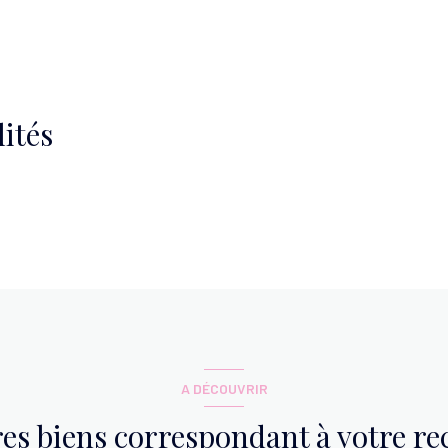
3.10 m²
ités
A DÉCOUVRIR
res biens correspondant à votre r