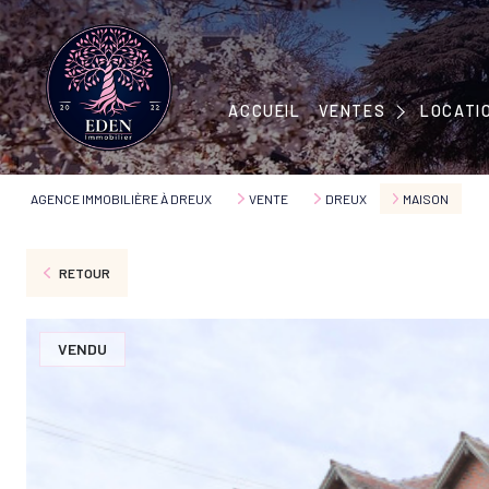
MAISONS
APPARTEMENTS
MAISONS
ACCUEIL
VENTES
LOCATI
IMMEUBLES
APPART
TERRAINS
AGENCE IMMOBILIÈRE À DREUX
VENTE
DREUX
MAISON
RETOUR
VENDU