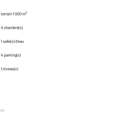
terrain 1 000 m²
4 chambre(s)
1 salle(s) d'eau
4 parking(s)
1 niveau(x)
ION