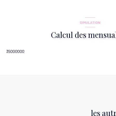
salle de bain
SIMULATION
Calcul des mensual
35000000
les aut