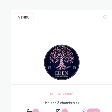
VENDU
DREUX (28100)
Maison 3 chambre(s)
1
1
121 m²