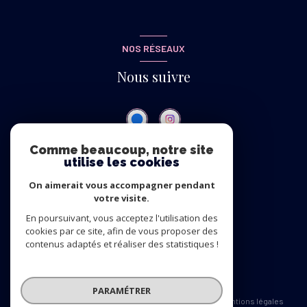
NOS RÉSEAUX
Nous suivre
Comme beaucoup, notre site
utilise les cookies
ADHÉRENTS
On aimerait vous accompagner pendant
Nous adhérons
votre visite.
En poursuivant, vous acceptez l'utilisation des
cookies par ce site, afin de vous proposer des
contenus adaptés et réaliser des statistiques !
© 2026 | Tous droits réservés
PARAMÉTRER
Nos honoraires
Nos partenaires
Mentions légales