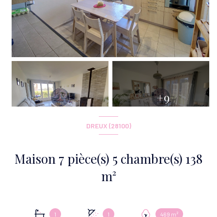
+9
DREUX (28100)
Maison 7 pièce(s) 5 chambre(s) 138
m²
1
1
469 m²