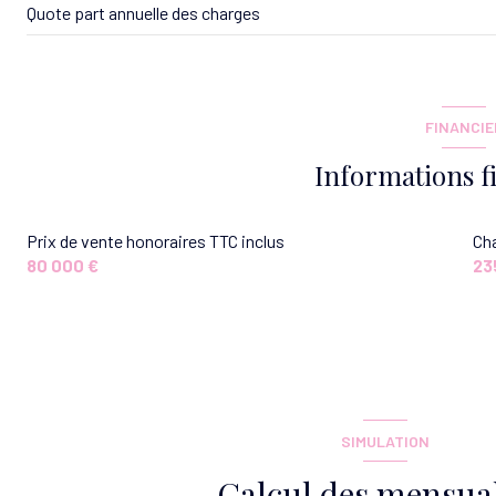
Quote part annuelle des charges
FINANCIE
Informations f
Prix de vente honoraires TTC inclus
Ch
80 000 €
23
SIMULATION
Calcul des mensual