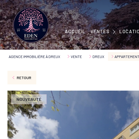
MAISONS
APPARTEMENTS
MAISONS
ACCUEIL
VENTES
LOCATI
IMMEUBLES
APPART
TERRAINS
AGENCE IMMOBILIÈRE À DREUX
VENTE
DREUX
APPARTEMEN
RETOUR
NOUVEAUTÉ