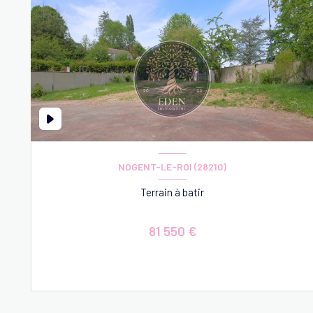
NOGENT-LE-ROI (28210)
Terrain à batir
81 550 €
VOIR LE BIEN