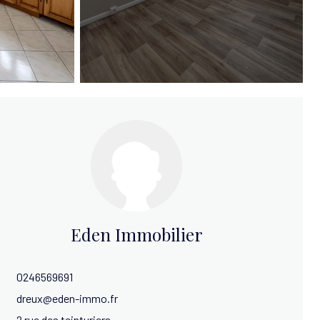
Eden Immobilier
0246569691
dreux@eden-immo.fr
2 rue des teinturiers