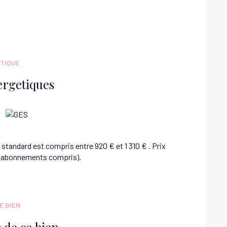
TIQUE
ergetiques
tandard est compris entre 920 € et 1 310 € . Prix
3 (abonnements compris).
E BIEN
 de ce bien