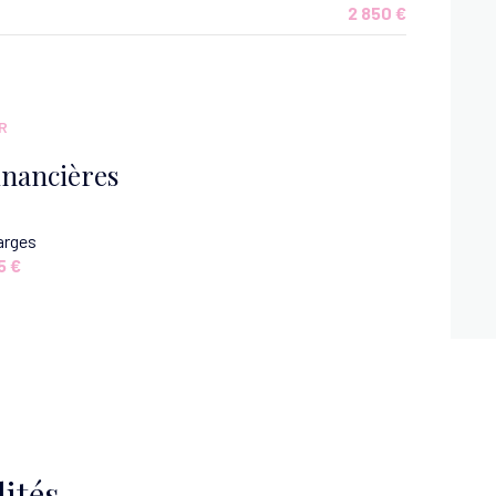
2 850 €
R
inancières
arges
5 €
ités