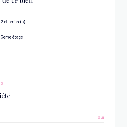
2 chambre(s)
3ème étage
RO
iété
Oui