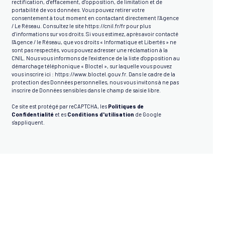
rectification, d’effacement, d’opposition, de limitation et de
portabilité de vos données. Vous pouvez retirer votre
consentement à tout moment en contactant directement l’Agence
/ Le Réseau. Consultez le site
https://cnil.fr/fr
pour plus
d’informations sur vos droits. Si vous estimez, après avoir contacté
l'Agence / le Réseau, que vos droits « Informatique et Libertés » ne
sont pas respectés, vous pouvez adresser une réclamation à la
CNIL. Nous vous informons de l’existence de la liste d'opposition au
démarchage téléphonique « Bloctel », sur laquelle vous pouvez
vous inscrire ici :
https://www.bloctel.gouv.fr
. Dans le cadre de la
protection des Données personnelles, nous vous invitons à ne pas
inscrire de Données sensibles dans le champ de saisie libre.
Ce site est protégé par reCAPTCHA, les
Politiques de
Confidentialité
et es
Conditions d'utilisation
de Google
s'appliquent.