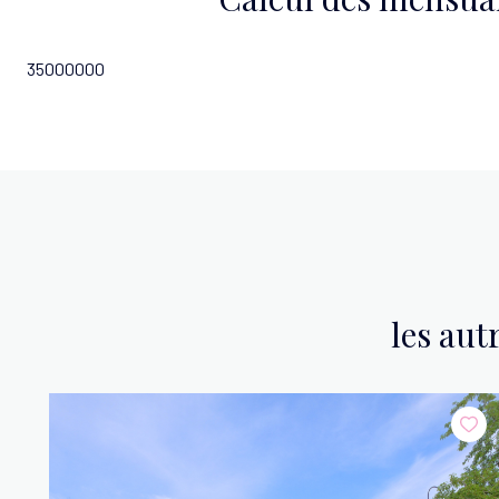
35000000
les aut