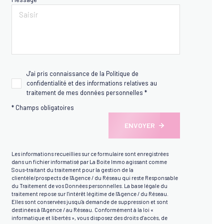
J'ai pris connaissance de la Politique de
confidentialité et des informations relatives au
traitement de mes données personnelles *
* Champs obligatoires
ENVOYER
Les informations recueillies sur ce formulaire sont enregistrées
dans un fichier informatisé par La Boite Immo agissant comme
Sous-traitant du traitement pour la gestion de la
clientèle/prospects de l'Agence / du Réseau qui reste Responsable
du Traitement de vos Données personnelles. La base légale du
traitement repose sur l'intérêt légitime de l'Agence / du Réseau.
Elles sont conservées jusqu'à demande de suppression et sont
destinées à l'Agence / au Réseau. Conformément à la loi «
informatique et libertés », vous disposez des droits d’accès, de