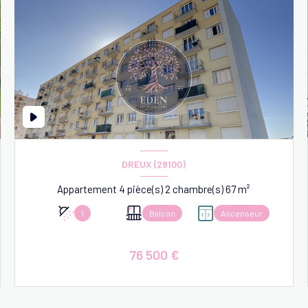
DREUX (28100)
Appartement 4 pièce(s) 2 chambre(s) 67 m²
1
Balcon
Ascenseur
76 500 €
VOIR LE BIEN