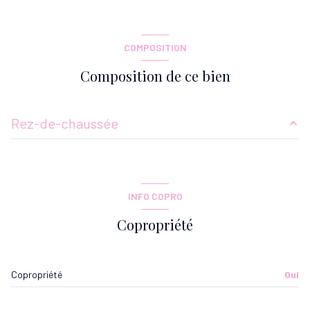
Chauffage collectif : au sol (gaz de ville)
exposition Sud-Ouest
COMPOSITION
2ème étage
Composition de ce bien
6 étage(s)
Rez-de-chaussée
ascenseur
entrée
4.17 m²
cave
cuisine
6.18 m²
INFO COPRO
dressing
1.96 m²
balcon
Copropriété
dressing
1.68 m²
interphone
salon/sejour
27.70 m²
Copropriété
Oui
quartier LES MURGERS
chambre
11.89 m²
chambre
9.96 m²