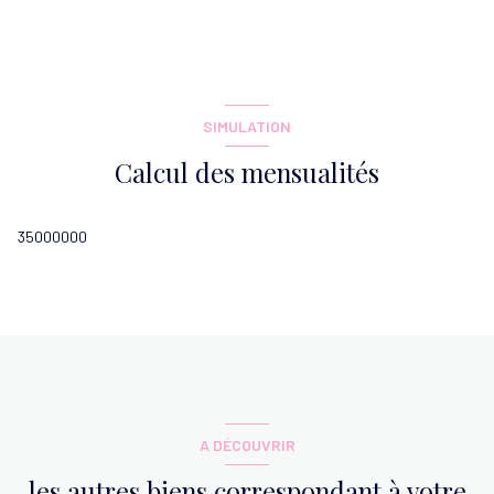
salle de bain
3.16 m²
WC
1.30 m²
SIMULATION
Calcul des mensualités
35000000
A DÉCOUVRIR
les autres biens correspondant à votre