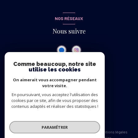
NOS RÉSEAUX
Nous suivre
Comme beaucoup, notre site
utilise les cookies
ADHÉRENTS
On aimerait vous accompagner pendant
Nous adhérons
votre visite.
En poursuivant, vous acceptez l'utilisation des
cookies par ce site, afin de vous proposer des
contenus adaptés et réaliser des statistiques !
© 2026 | Tous droits réservés
PARAMÉTRER
Nos honoraires
Nos partenaires
Mentions légales
Admin
Politique RGPD
Cookies