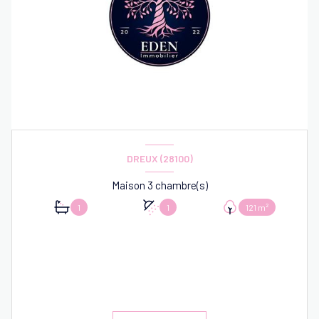
DREUX (28100)
Maison 3 chambre(s)
1
1
121 m²