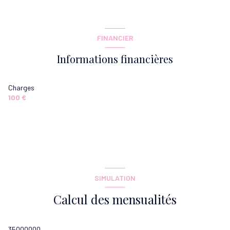
salon/sejour
14.24 m²
cuisine
12.36 m²
FINANCIER
chambre
9.21 m²
Informations financières
chambre
12.31 m²
salle de bain
2.87 m²
Charges
100 €
WC
1.33 m²
Dégagement
2.58 m²
SIMULATION
Calcul des mensualités
35000000